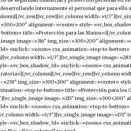
os de seguridad industrial y protección personal en Ve
, desarrollando internamente el personal que para ello s
column][/vc_row][vc_row][vc_column width=»1/3″][vc_si
=»300×200″ alignment=»center» style=»vc_box_shad
-bottom» title=»Protección para las Manos»][/vc_colu
e_image image=»316″ img_size=»300×200″ alignment=»
3d» onclick=»zoom» css_animation=»top-to-bottom» t
n][vc_column width=»1/3″][vc_single_image image=»28
tyle=»vc_box_shadow_3d» onclick=»zoom» css_animat
iratoria»][/vc_column][/vc_row][vc_row][vc_column wid
e=»238″ img_size=»300×200″ alignment=»center» sty
imation=»top-to-bottom» title=»Protección para los O
″][vc_single_image image=»215″ img_size=»300×200″ 
3d» onclick=»zoom» css_animation=»top-to-bottom» t
][vc_column width=»1/3″][vc_single_image image=»171″
tyle=»vc_box_shadow_3d» onclick=»zoom» css_animat