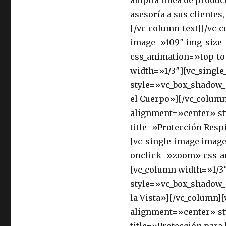
amplia línea de product
asesoría a sus clientes
[/vc_column_text][/vc_
image=»109″ img_size
css_animation=»top-to
width=»1/3″][vc_singl
style=»vc_box_shadow_
el Cuerpo»][/vc_colum
alignment=»center» s
title=»Protección Resp
[vc_single_image imag
onclick=»zoom» css_an
[vc_column width=»1/3
style=»vc_box_shadow_
la Vista»][/vc_column
alignment=»center» s