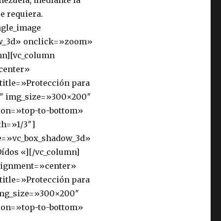
nezuela, mediante la
e requiera.
ngle_image
ow_3d» onclick=»zoom»
mn][vc_column
center»
itle=»Protección para
3″ img_size=»300×200″
ion=»top-to-bottom»
th=»1/3″]
le=»vc_box_shadow_3d»
ídos «][/vc_column]
alignment=»center»
itle=»Protección para
 img_size=»300×200″
ion=»top-to-bottom»